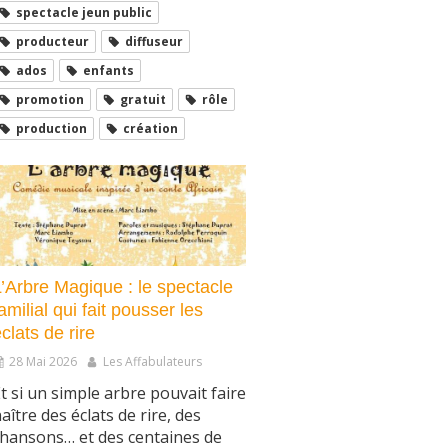
spectacle jeun public
producteur
diffuseur
ados
enfants
promotion
gratuit
rôle
production
création
L’Arbre Magique : le spectacle
amilial qui fait pousser les
clats de rire
28 Mai 2026
Les Affabulateurs
t si un simple arbre pouvait faire
aître des éclats de rire, des
hansons… et des centaines de