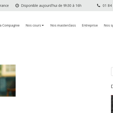
France
Disponible aujourd'hui de 9h30 à 16h
01 84
a Compagnie
Nos cours
Nos masterclass
Entreprise
Nos s
R
D