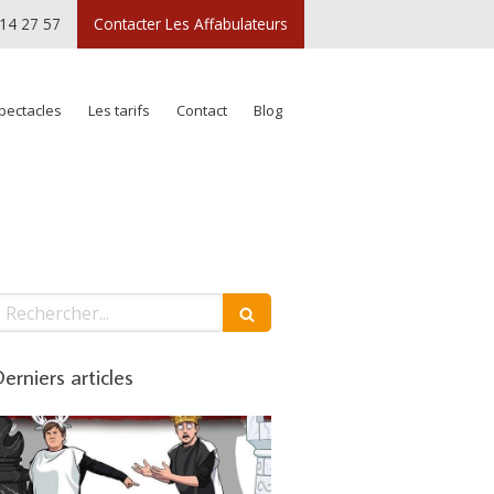
 14 27 57
Contacter Les Affabulateurs
pectacles
Les tarifs
Contact
Blog
echercher
erniers articles