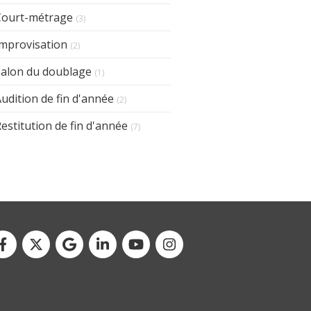
Court-métrage
(3)
Improvisation
(2)
Salon du doublage
(1)
udition de fin d'année
(2)
estitution de fin d'année
(7)