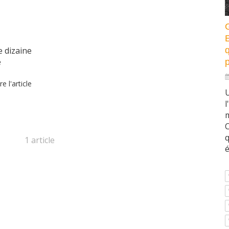
q
 dizaine
e
p
re l'article
U
l
m
C
1 article
é