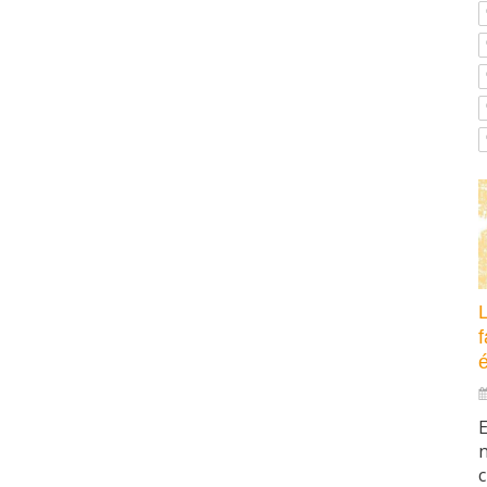
f
é
E
n
c