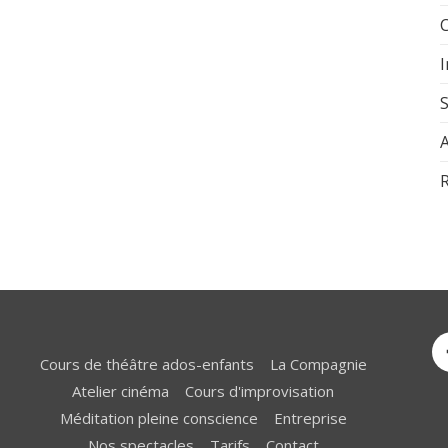
A
R
Cours de théâtre ados-enfants
La Compagnie
Atelier cinéma
Cours d'improvisation
Méditation pleine conscience
Entreprise
Nos spectacles
Tarifs
Contact