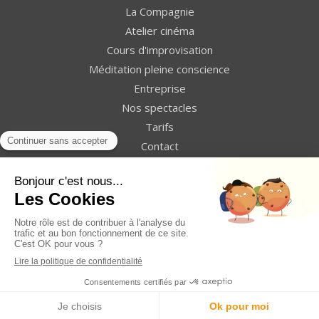
La Compagnie
Atelier cinéma
Cours d'improvisation
Méditation pleine conscience
Entreprise
Nos spectacles
Tarifs
Contact
Plan du site
Mentions légales
Création et référencement du site par Simplébo