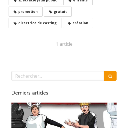
spectacle jeun public
enfants
promotion
gratuit
directrice de casting
création
1 article
Rechercher
Derniers articles