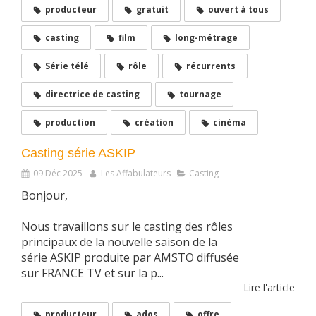
producteur
gratuit
ouvert à tous
casting
film
long-métrage
Série télé
rôle
récurrents
directrice de casting
tournage
production
création
cinéma
Casting série ASKIP
09 Déc 2025
Les Affabulateurs
Casting
Bonjour,
Nous travaillons sur le casting des rôles
principaux de la nouvelle saison de la
série ASKIP produite par AMSTO diffusée
sur FRANCE TV et sur la p...
Lire l'article
producteur
ados
offre