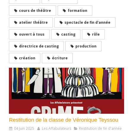
cours de théâtre
formation
atelier théâtre
spectacle de fin d'année
ouvert à tous
casting
rôle
directrice de casting
production
création
écriture
Restitution de la classe de Véronique Teyssou
04 Juin 2025
Les Affabulateurs
Restitution de fin d'année