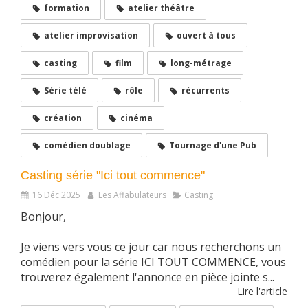
formation
atelier théâtre
atelier improvisation
ouvert à tous
casting
film
long-métrage
Série télé
rôle
récurrents
création
cinéma
comédien doublage
Tournage d'une Pub
Casting série "Ici tout commence"
16 Déc 2025
Les Affabulateurs
Casting
Bonjour,
Je viens vers vous ce jour car nous recherchons un
comédien pour la série ICI TOUT COMMENCE, vous
trouverez également l'annonce en pièce jointe s...
Lire l'article