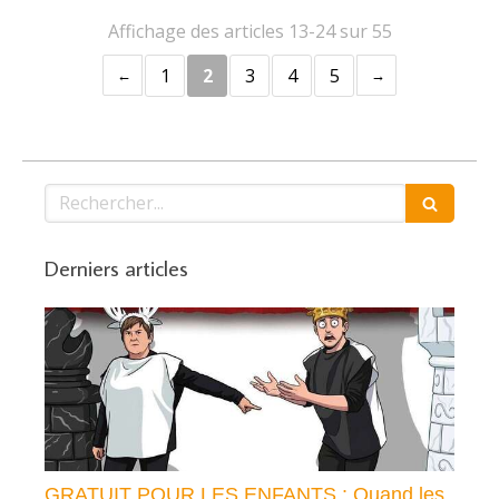
Affichage des articles 13-24 sur 55
1
2
3
4
5
Rechercher
Derniers articles
GRATUIT POUR LES ENFANTS : Quand les