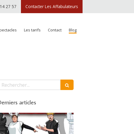
 14 27 57
Contacter Les Affabulateurs
pectacles
Les tarifs
Contact
Blog
echercher
erniers articles