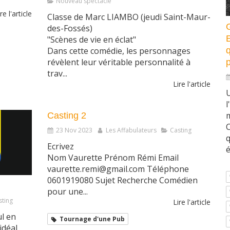
Nouveau spectacle
re l'article
Classe de Marc LIAMBO (jeudi Saint-Maur-
des-Fossés)
"Scènes de vie en éclat"
q
Dans cette comédie, les personnages
révèlent leur véritable personnalité à
p
trav...
Lire l'article
U
l
m
Casting 2
C
23 Nov 2023
Les Affabulateurs
Casting
Ecrivez
é
Nom Vaurette Prénom Rémi Email
vaurette.remi@gmail.com Téléphone
0601919080 Sujet Recherche Comédien
pour une...
sting
Lire l'article
ul en
Tournage d'une Pub
déal...