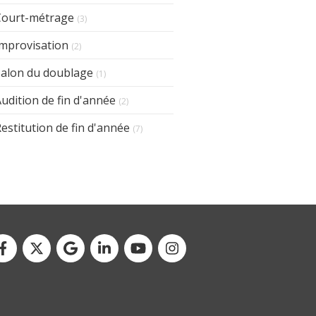
Court-métrage
(3)
Improvisation
(2)
Salon du doublage
(1)
udition de fin d'année
(2)
estitution de fin d'année
(7)