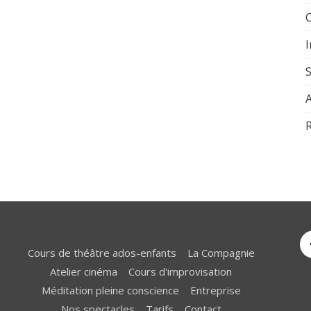
A
R
Cours de théâtre ados-enfants
La Compagnie
Atelier cinéma
Cours d'improvisation
Méditation pleine conscience
Entreprise
Nos spectacles
Tarifs
Contact