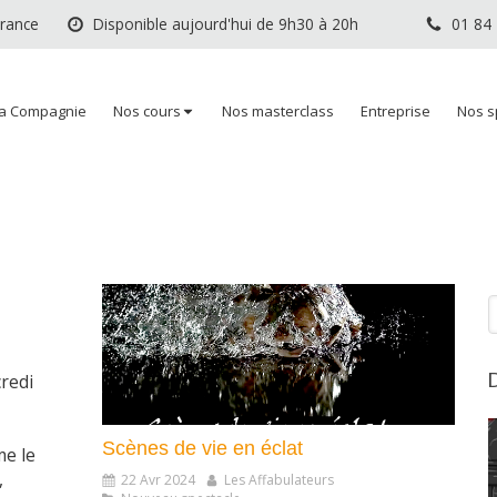
France
Disponible aujourd'hui de 9h30 à 20h
01 84
a Compagnie
Nos cours
Nos masterclass
Entreprise
Nos s
R
D
redi
Scènes de vie en éclat
me le
,
22 Avr 2024
Les Affabulateurs