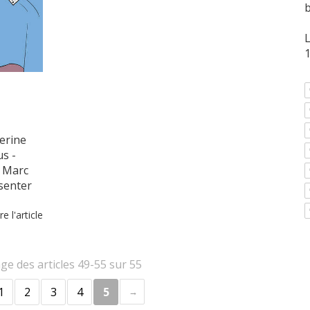
L
1
verine
us -
 Marc
senter
re l'article
age des articles 49-55 sur 55
1
2
3
4
5