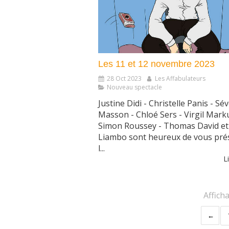
Les 11 et 12 novembre 2023
28 Oct 2023
Les Affabulateurs
Nouveau spectacle
Justine Didi - Christelle Panis - Sé
Masson - Chloé Sers - Virgil Mark
Simon Roussey - Thomas David et
Liambo sont heureux de vous pré
l...
Li
Affich