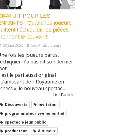
GRATUIT POUR LES
ENFANTS : Quand les joueurs
uittent l’échiquier, les pièces
rennent le pouvoir !
03 Juin 2026
Les Affabulateurs
ne fois les joueurs partis,
'échiquier n'a pas dit son dernier
ot...
’est le pari aussi original
qu’amusant de « Royaume en
checs », le nouveau spectac...
Lire l'article
Découverte
invitation
programmateur evenementiel
spectacle jeun public
producteur
diffuseur