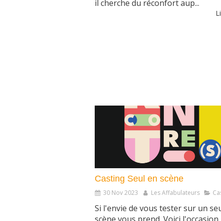
il cherche du réconfort aup...
Li
Casting Seul en scène
30 Nov 2023
Les Affabulateurs
Ca
Si l'envie de vous tester sur un se
scène vous prend. Voici l'occasion i